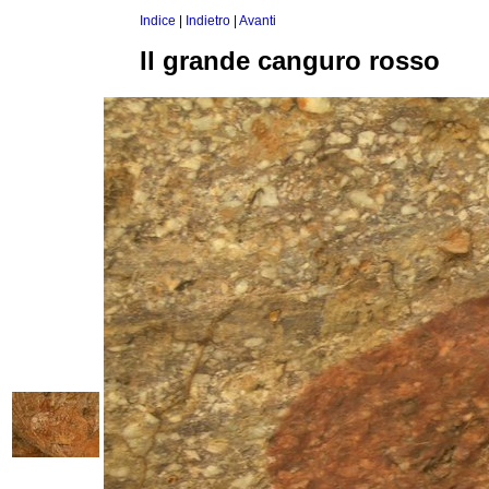
Indice
|
Indietro
|
Avanti
Il grande canguro rosso